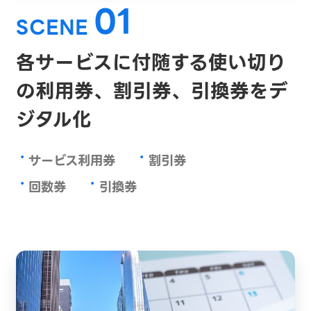
01
SCENE
各サービスに付随する使い切り
の
利用券、割引券、引換券を
デ
ジタル化
・
・
サービス利用券
割引券
・
・
回数券
引換券